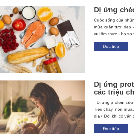
Dị ứng ché
Cuộc sống của những
mùa xuân tươi đẹp -
vui ẩm thực - họ sợ
Đọc tiếp
Dị ứng prot
các triệu 
Dị ứng protein sữa 
Tiêu chảy, nôn mửa,
địa • Đôi khi có vấn 
Đọc tiếp