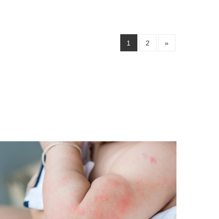
1
2
»