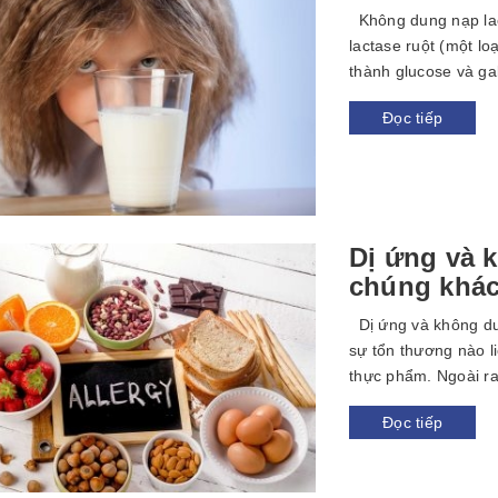
Không dung nạp lac
lactase ruột (một l
thành glucose và gal
Đọc tiếp
Dị ứng và 
chúng khác
Dị ứng và không du
sự tổn thương nào l
thực phẩm. Ngoài ra
Đọc tiếp