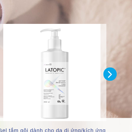
Gel tắm gội dành cho da dị ứng/kích ứng
Nhũ 