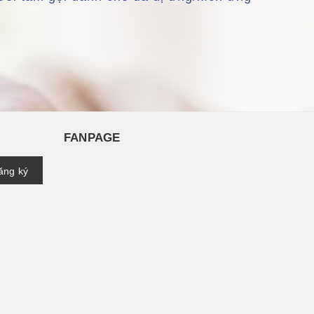
FANPAGE
ăng ký