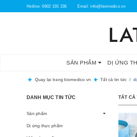
Hotline:
0902 155 336
Email:
info@biomedico.vn
SẢN PHẨM
DỊ ỨNG T
Quay lại trang biomedico.vn
Tất cả tin tức
/
d
TẤT CẢ 
DANH MỤC TIN TỨC
Sản phẩm
Dị ứng thực phẩm