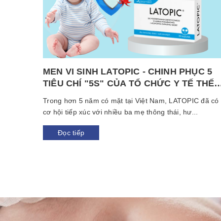
À BẤT
MEN VI SINH LATOPIC - CHINH PHỤC 5
TIÊU CHÍ "5S" CỦA TỔ CHỨC Y TẾ THẾ
GIỚI (WHO)
có những
Trong hơn 5 năm có mặt tại Việt Nam, LATOPIC đã có
..
cơ hội tiếp xúc với nhiều ba mẹ thông thái, hư...
Đọc tiếp