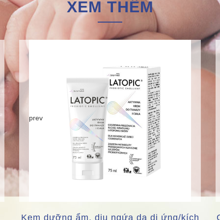
XEM THÊM
prev
Kem dưỡng ẩm, dịu ngứa da dị ứng/kích