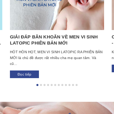
GIẢI ĐÁP BĂN KHOĂN VỀ MEN VI SINH
LATOPIC PHIÊN BẢN MỚI
HÓT HÒN HỌT, MEN VI SINH LATOPIC RA PHIÊN BẢN
K
MỚI là chủ đề được rất nhiều cha mẹ quan tâm. Và
n
cũ...
Đọc tiếp