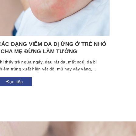
CÁC DẠNG VIÊM DA DỊ ỨNG Ở TRẺ NHỎ
MEN V
- CHA MẸ ĐỪNG LẦM TƯỞNG
KIẾN 
hi thấy trẻ ngứa ngáy, đau rát da, mất ngủ, da bị
1. Tổng 
hiễm trùng xuất hiện vệt đỏ, mủ hay vảy vàng,...
sinh là 
Đọc tiếp
Đọc 