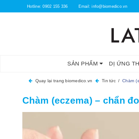
Hotline:
0902 155 336
Email:
info@biomedico.vn
SẢN PHẨM
DỊ ỨNG T
Quay lại trang biomedico.vn
Tin tức
/
Chàm (e
Chàm (eczema) – chẩn đoá