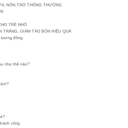
NGỨA, NÔN TRỚ THÔNG THƯỜNG
RỊ
 CHO TRẺ NHỎ
ẬN TRÀNG, GIẢM TÁO BÓN HIỆU QUẢ
à tương đồng
au như thế nào?
 cảm?
hè?
 thành công