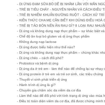
- DỊ ỨNG ĐẠM SỮA BÒ DỄ BỊ NHẦM LẪN VỚI MẨN 
- TRẺ BỊ TIÊU CHẢY - NGUYÊN NHÂN VÀ CÁCH ĐIỀU T
- TRẺ BỊ NHIỄM KHUẨN ĐƯỜNG RUỘT - CÁCH XỬ TRÍ
- KIẾN THỨC CHA MẸ CẦN BIẾT KHI DÙNG ĐIỀU HOÀ
- TRẺ BỊ TÁO BÓN NÊN ĂN RAU GÌ? 8 LOẠI RAU NHU
- Dị ứng và không dung nạp thực phẩm – sự khác biệt v
- Chế độ ăn loại bỏ gluten và dị ứng thực phẩm
- Không dung nạp lactose
- Dị ứng được biểu hiện như thế nào?
- Dị ứng và không dung nạp thực phẩm – chúng khác nh
- Dị ứng chéo – cách đối phó?
- Probiotics và bệnh dị ứng
- Dị ứng da ở trẻ em - làm thế nào để chống lại sự nhạy
- Dị ứng protein ở trẻ em và trẻ sơ sinh, các triệu chứng
- Thuyết vi sinh phát triển dị ứng
- Hành trình dị ứng là gì?
- Chuyên gia chăm sóc da viêm da cơ địa
- Làm thế nào để đối phó với tình trạng dị ứng vào mùa 
- Điều trị toàn diện viêm da cơ địa, đã được chứng minh