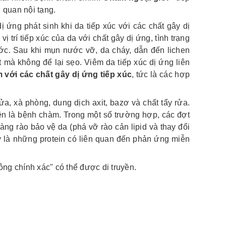
ơ quan nội tạng.
dị ứng phát sinh khi da tiếp xúc với các chất gây dị
ị trí tiếp xúc của da với chất gây dị ứng, tình trạng
ớc. Sau khi mụn nước vỡ, da cháy, dẫn đến lichen
 mà không để lại sẹo. Viêm da tiếp xúc dị ứng liên
với các chất gây dị ứng tiếp xúc
, tức là các hợp
a, xà phòng, dung dịch axit, bazơ và chất tẩy rửa.
iện là bệnh chàm. Trong một số trường hợp, các đợt
àng rào bảo vệ da (phá vỡ rào cản lipid và thay đổi
Đây là những protein có liên quan đến phản ứng miễn
ông chính xác" có thể được di truyền.