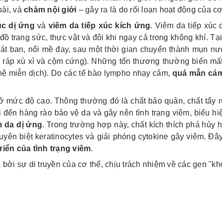
oài, và
chàm nội giới
– gây ra là do rối loạn hoạt động của c
úc dị ứng
và
viêm da tiếp xúc kích ứng
. Viêm da tiếp xúc 
trang sức, thực vật và đôi khi ngay cả trong không khí. Tại v
át ban, nổi mề đay, sau một thời gian chuyển thành mụn nư
hô ráp xù xì và cộm cứng). Những tổn thương thường biến mất
hệ miễn dịch). Do các tế bào lympho nhạy cảm,
quá mẫn cảm 
 mức độ cao. Thông thường đó là chất bảo quản, chất tẩy rử
ại đến hàng rào bảo vệ da và gây nên tình trạng viêm, biểu h
m da dị ứng
. Trong trường hợp này, chất kích thích phá hủy h
chuyên biệt keratinocytes và giải phóng cytokine gây viêm. 
riển của tình trạng viêm
.
 bởi sự di truyền của cơ thể, chịu trách nhiệm về các gen "kh