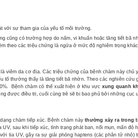
t với sự tham gia của yếu tố môi trường.
ng cũng có trường hợp do nấm, vi khuẩn hoặc tăng tiết bã n
 Kèm theo các triệu chứng là ngứa ở mức độ nghiêm trọng khá
là viêm da cơ địa. Các triệu chứng của bệnh chàm này chủ yế
 tố thường thấy là tăng tiết bã nhờn. Theo các nghiên cứu 
 40%. Bệnh chàm có thể xuất hiện ở khu vực
xung quanh kh
ng được điều trị, cuối cùng trẻ sẽ bị bao phủ bởi những cụ
 dạng chàm tiếp xúc. Bệnh chàm này
thường xảy ra trong t
ia UV, sau khi tiếp xúc, tình trạng phát ban, nổi mụn, mẩn đ
với tia UV, gây ra sự giải phóng haptens (các phân tử nhỏ) 