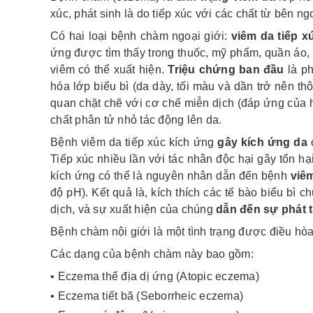
xúc, phát sinh là do tiếp xúc với các chất từ ​​bên ng
Có hai loại bệnh chàm ngoại giới:
viêm da tiếp x
ứng được tìm thấy trong thuốc, mỹ phẩm, quần áo, đồ 
viêm có thể xuất hiện.
Triệu chứng ban đầu
là ph
hóa lớp biểu bì (da dày, tối màu và dần trở nên t
quan chặt chẽ với cơ chế miễn dịch (đáp ứng của 
chất phân tử nhỏ tác động lên da.
Bệnh viêm da tiếp xúc kích ứng
gây kích ứng da
ở
Tiếp xúc nhiều lần với tác nhân độc hại gây tổn h
kích ứng có thể là nguyên nhân dẫn đến bệnh
viê
độ pH). Kết quả là, kích thích các tế bào biểu bì 
dịch, và sự xuất hiện của chúng
dẫn đến sự phát t
Bệnh chàm nội giới là một tình trạng được điều hòa
Các dạng của bệnh chàm này bao gồm:
• Eczema thể địa dị ứng (Atopic eczema)
• Eczema tiết bã (Seborrheic eczema)