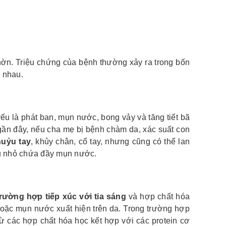
hờn. Triệu chứng của bệnh thường xảy ra trong bốn
c nhau.
u là phát ban, mụn nư­ớc, bong vảy và tăng tiết bã
gần đây, nếu cha mẹ bị bệnh chàm da, xác suất con
uỷu tay
, khủy chân, cổ tay, nhưng cũng có thể lan
c u nhỏ chứa đầy mụn nước.
rường hợp tiếp xúc với tia sáng
và hợp chất hóa
ỏ hoặc mụn nước xuất hiện trên da. Trong trường hợp
từ các hợp chất hóa học kết hợp với các protein cơ