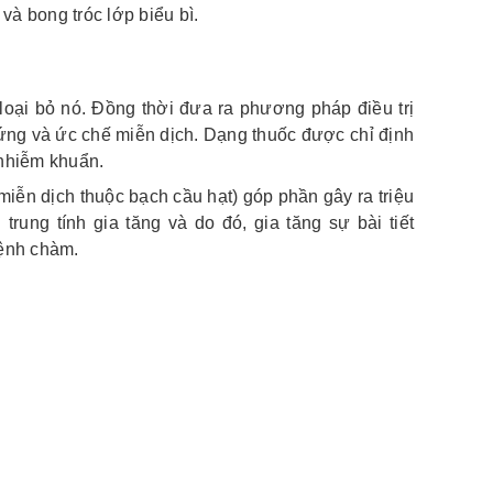
và bong tróc lớp biểu bì.
 loại bỏ nó. Đồng thời đưa ra phương pháp điều trị
 ứng và ức chế miễn dịch. Dạng thuốc được chỉ định
 nhiễm khuẩn.
ễn dịch thuộc bạch cầu hạt) góp phần gây ra triệu
ung tính gia tăng và do đó, gia tăng sự bài tiết
bệnh chàm.