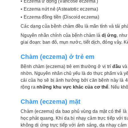
• Eczema ứ động (Varicose eczema )
• Eczema nứt nẻ (Asteatotic eczema)
• Eczema đồng tiền (Discoid eczema)
Các dạng của bệnh chàm đều là mãn tính và tái phá
Nguyên nhân chính của bệnh chàm là
dị ứng
, như
giai đoạn: ban đỏ, mụn nước, tiết dịch, đóng vảy.
Chàm (eczema) ở trẻ em
Bệnh chàm (eczema) trẻ em thường ở vị trí
đầu
và 
nhờn. Nguyên nhân chủ yếu là do thực phẩm và yếu
cái của họ sẽ bị ảnh hưởng bởi căn bệnh này là
rộng ra
những khu vực khác của cơ thể
. Nếu khô
Chàm (eczema) mặt
Chàm (eczema) da bao phủ vùng da mặt có thể là
học phát quang. Khi da bị nhạy cảm trực tiếp với t
không dị ứng trực tiếp với ánh sáng, da nhạy cảm 