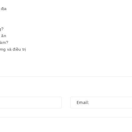
 địa
g?
ộ ăn
làm?
ng và điều trị