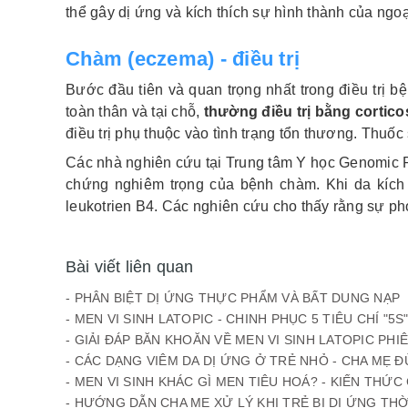
thể gây dị ứng và kích thích sự hình thành của ngoạ
Chàm (eczema) - điều trị
Bước đầu tiên và quan trọng nhất trong điều trị 
toàn thân và tại chỗ,
thường điều trị bằng cortico
điều trị phụ thuộc vào tình trạng tổn thương. Thu
Các nhà nghiên cứu tại Trung tâm Y học Genomic R
chứng nghiêm trọng của bệnh chàm. Khi da kích ứ
leukotrien B4. Các nghiên cứu cho thấy rằng sự ph
Bài viết liên quan
- PHÂN BIỆT DỊ ỨNG THỰC PHẨM VÀ BẤT DUNG NẠP
- MEN VI SINH LATOPIC - CHINH PHỤC 5 TIÊU CHÍ "5
- GIẢI ĐÁP BĂN KHOĂN VỀ MEN VI SINH LATOPIC PHI
- CÁC DẠNG VIÊM DA DỊ ỨNG Ở TRẺ NHỎ - CHA MẸ
- MEN VI SINH KHÁC GÌ MEN TIÊU HOÁ? - KIẾN THỨ
- HƯỚNG DẪN CHA MẸ XỬ LÝ KHI TRẺ BỊ DỊ ỨNG THỜ