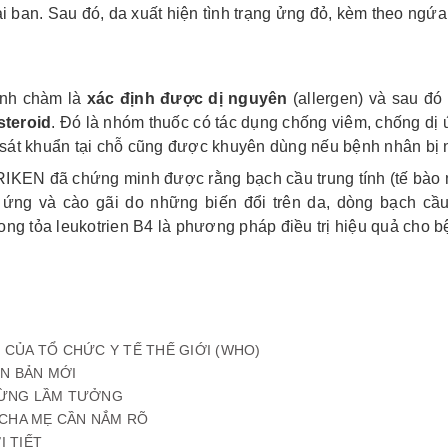
i ban. Sau đó, da xuất hiện tình trạng ửng đỏ, kèm theo ngứa 
bệnh chàm là
xác định được dị nguyên
(allergen) và sau đó
steroid
. Đó là nhóm thuốc có tác dụng chống viêm, chống dị
ốc sát khuẩn tại chỗ cũng được khuyên dùng nếu bệnh nhân bị
IKEN đã chứng minh được rằng bạch cầu trung tính (tế bào mi
ng và cào gãi do những biến đổi trên da, dòng bạch cầu tr
ong tỏa leukotrien B4 là phương pháp điều trị hiệu quả cho 
S" CỦA TỔ CHỨC Y TẾ THẾ GIỚI (WHO)
ÊN BẢN MỚI
 ĐỪNG LẦM TƯỞNG
C CHA MẸ CẦN NẮM RÕ
I TIẾT